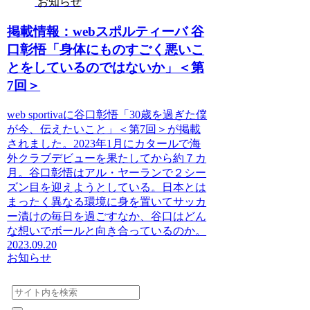
お知らせ
掲載情報：webスポルティーバ 谷
口彰悟「身体にものすごく悪いこ
とをしているのではないか」＜第
7回＞
web sportivaに谷口彰悟「30歳を過ぎた僕
が今、伝えたいこと」＜第7回＞が掲載
されました。2023年1月にカタールで海
外クラブデビューを果たしてから約７カ
月。谷口彰悟はアル・ヤーランで２シー
ズン目を迎えようとしている。日本とは
まったく異なる環境に身を置いてサッカ
ー漬けの毎日を過ごすなか、谷口はどん
な想いでボールと向き合っているのか。
2023.09.20
お知らせ