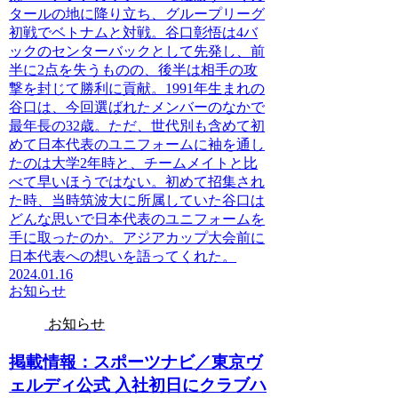
タールの地に降り立ち、グループリーグ
初戦でベトナムと対戦。谷口彰悟は4バ
ックのセンターバックとして先発し、前
半に2点を失うものの、後半は相手の攻
撃を封じて勝利に貢献。1991年生まれの
谷口は、今回選ばれたメンバーのなかで
最年長の32歳。ただ、世代別も含めて初
めて日本代表のユニフォームに袖を通し
たのは大学2年時と、チームメイトと比
べて早いほうではない。初めて招集され
た時、当時筑波大に所属していた谷口は
どんな思いで日本代表のユニフォームを
手に取ったのか。アジアカップ大会前に
日本代表への想いを語ってくれた。
2024.01.16
お知らせ
お知らせ
掲載情報：スポーツナビ／東京ヴ
ェルディ公式 入社初日にクラブハ