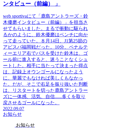
ンタビュー（前編） 」
web sportivaにて「鹿島アントラーズ・鈴
木優磨インタビュー（前編）」を担当さ
せてもらいました。まるで衝動に駆られ
るかのように、鈴木優磨はベンチに向か
って走っていた。８月14日、J1第25節の
アビスパ福岡戦だった。10分、ペナルテ
ィーエリア右でパスを受けた鈴木は、ゴ
ール前に進入すると、迷うことなくシュ
ートした。相手に当たって決まった得点
は、記録上オウンゴールになったよう
に、華麗でもなければ美しくもなかっ
た。だが、そこで右足を振り抜いた判断
は、リスタートを切った鹿島アントラー
ズに一体感、活気、自信......多くを取り
戻させるゴールになった。
2022.09.07
お知らせ
お知らせ