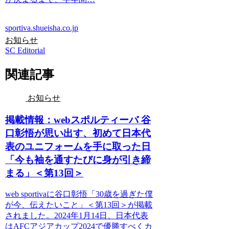
sportiva.shueisha.co.jp
お知らせ
SC Editorial
関連記事
お知らせ
掲載情報：webスポルティーバ 谷
口彰悟が思い出す、初めて日本代
表のユニフォームを手に取った日
「今も袖を通すたびに身が引き締
まる」＜第13回＞
web sportivaに谷口彰悟「30歳を過ぎた僕
が今、伝えたいこと」＜第13回＞が掲載
されました。2024年1月14日、日本代表
はAFCアジアカップ2024で優勝すべくカ