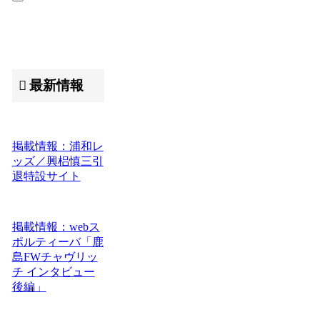
最新情報
掲載情報：浦和レ
ッズ／興梠慎三引
退特設サイト
掲載情報：webス
ポルティーバ「鹿
島FWチャヴリッ
チ インタビュー
後編」