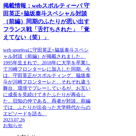
掲載情報：webスポルティーバ 守
田英正×脇坂泰斗スペシャル対談
（前編）同期のふたりが思い出す
フランス戦「舌打ちされた」「覚
えてない（笑）」
web sportivaに守田英正×脇坂泰斗スペシ
ャル対談（前編）が掲載されました。
1995年生まれで、2018年に大学を卒業し
て川崎フロンターレに加入した同期。今
は、守田英正がスポルティング、脇坂泰
斗が川崎フロンターレと、それぞれ違う
舞台、環境でプレーしているが、お互い
に成長を見続けてきたふたりが再会し
た。旧知の仲である、両者が対談。前編
では、ふたりが出会った大学時代からの
エピソードを語る。
2023.07.26
お知らせ