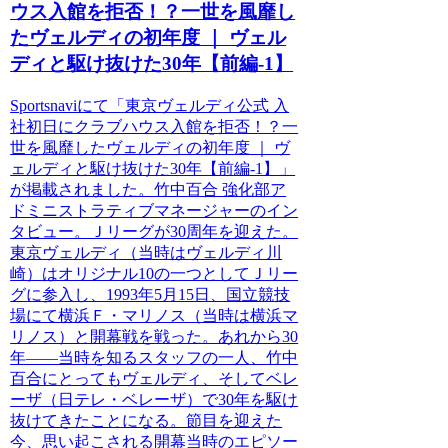
ウス入館を拒否！？一世を風靡し
たヴェルディの初年度 ｜ ヴェル
ディと駆け抜けた30年【前編-1】
Sportsnaviにて「東京ヴェルディ公式 入
社初日にクラブハウス入館を拒否！？一
世を風靡したヴェルディの初年度 ｜ ヴ
ェルディと駆け抜けた30年【前編-1】」
が掲載されました。竹中百合 強化部ア
ドミニストラティブマネージャーのイン
タビュー。Ｊリーグが30周年を迎えた。
東京ヴェルディ（当時はヴェルディ川
崎）はオリジナル10の一つとしてＪリー
グに参入し、1993年5月15日、国立競技
場にて横浜Ｆ・マリノス（当時は横浜マ
リノス）と開幕戦を戦った。あれから30
年——当時を知るスタッフの一人、竹中
百合にとってもヴェルディ、そしてベレ
ーザ（日テレ・ベレーザ）で30年を駆け
抜けてきたことになる。節目を迎えた
今、思い起こされる開幕当時のエピソー