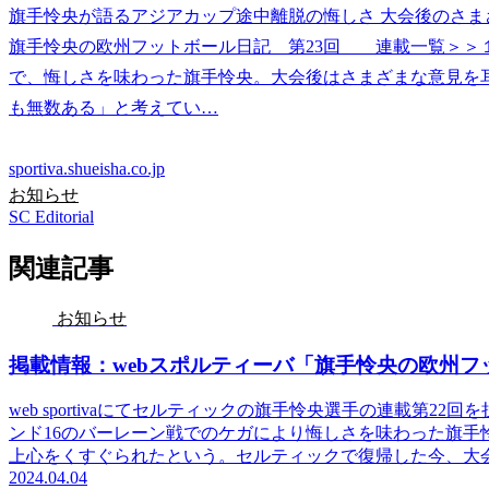
旗手怜央が語るアジアカップ途中離脱の悔しさ 大会後のさ
旗手怜央の欧州フットボール日記 第23回 連載一覧＞＞１
で、悔しさを味わった旗手怜央。大会後はさまざまな意見を
も無数ある」と考えてい…
sportiva.shueisha.co.jp
お知らせ
SC Editorial
関連記事
お知らせ
掲載情報：webスポルティーバ「旗手怜央の欧州フ
web sportivaにてセルティックの旗手怜央選手の連載第
ンド16のバーレーン戦でのケガにより悔しさを味わった旗手
上心をくすぐられたという。セルティックで復帰した今、大
2024.04.04