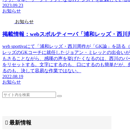
2023.09.23
お知らせ
お知らせ
掲載情報：webスポルティーバ「浦和レッズ・西川
web sportivaにて「浦和レッズ・西川周作が「GK論」
レッズのGKコーチに就任したジョアン・ミレッとの出会い
もさることながら、感嘆の声を挙げたくなるのは、西川のパー
をリセットする。文字にするのも、口にするのも簡単だが、
るのも、決して容易な作業ではない。
2022.08.19
お知らせ
最新情報