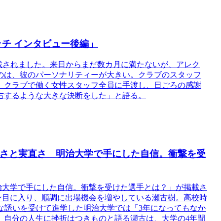
ッチ インタビュー後編」
後編が掲載されました。来日からまだ数カ月に満たないが、アレク
のは、彼のパーソナリティーが大きい。クラブのスタッフ
、クラブで働く女性スタッフ全員に手渡し、日ごろの感謝
右するような大きな決断をした」と語る。
謙虚さと実直さ 明治大学で手にした自信。衝撃を受
明治大学で手にした自信。衝撃を受けた選手とは？」が掲載さ
ン目に入り、順調に出場機会を増やしている瀬古樹。高校時
心な誘いを受けて進学した明治大学では「3年になってもなか
。自分の人生に挫折はつきものと語る瀬古は、大学の4年間