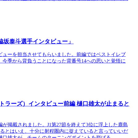
レ脇坂泰斗選手インタビュー」
ビューを担当させてもらいました。前編ではベストイレブ
今季から背負うことになった背番号14への思いと覚悟に
ントラーズ）インタビュー前編 樋口雄太が止まると
ー前編が掲載されました。J1第27節を終えて3位に浮上した鹿島
いるとはいえ、十分に射程圏内に捉えていると言っていいだ
樋口雄太が、チームのターニングポイントを挙げる。