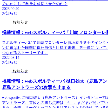
でいかにして自身を成長させたのか？
2023.09.20
お知らせ
お知らせ
掲載情報：webスポルティーバ「川崎フロンター
スポルティーバにて川崎フロンターレ脇坂泰斗選手のインタ
ンに選ばれた昨季に得た自信と目指す未来、選手像について。
つながるストーリーです。
2022.03.14
お知らせ
お知らせ
掲載情報：webスポルティーバ 樋口雄太（鹿島ア
鹿島アントラーズの攻撃も止まる
web sportivaに樋口雄太（鹿島アントラーズ）インタビュ
アントラーズ、首位との勝ち点差は「6」。まだまだ開いて
ろう。今季、リーグトップとなる11アシストを記録している