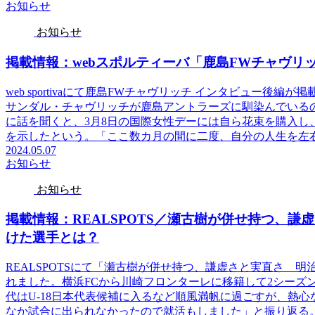
お知らせ
お知らせ
掲載情報：webスポルティーバ「鹿島FWチャヴリ
web sportivaにて鹿島FWチャヴリッチ インタビュー
サンダル・チャヴリッチが鹿島アントラーズに馴染んでいる
に話を聞くと、3月8日の国際女性デーには自ら花束を購入し
を示したという。「ここ数カ月の間に二度、自分の人生を左
2024.05.07
お知らせ
お知らせ
掲載情報：REALSPOTS／瀬古樹が併せ持つ、
けた選手とは？
REALSPOTSにて「瀬古樹が併せ持つ、謙虚さと実直さ 
れました。横浜FCから川崎フロンターレに移籍して2シーズ
代はU-18日本代表候補に入るなど順風満帆に過ごすが、熱
なか試合に出られなかったので就活もしました」と振り返る