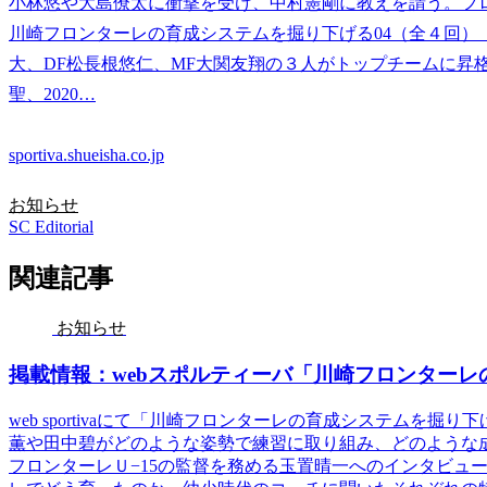
小林悠や大島僚太に衝撃を受け、中村憲剛に教えを請う。フ
川崎フロンターレの育成システムを掘り下げる04（全４回） 
大、DF松長根悠仁、MF大関友翔の３人がトップチームに昇格
聖、2020…
sportiva.shueisha.co.jp
お知らせ
SC Editorial
関連記事
お知らせ
掲載情報：webスポルティーバ「川崎フロンターレ
web sportivaにて「川崎フロンターレの育成システムを
薫や田中碧がどのような姿勢で練習に取り組み、どのような
フロンターレＵ−15の監督を務める玉置晴一へのインタビュ