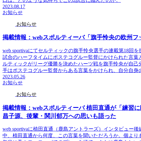
口は、どのような気持ちでこの2試合に臨んだのか。
2023.08.17
お知らせ
お知らせ
掲載情報：webスポルティーバ「旗手怜央の欧州フ
web sportivaにてセルティックの旗手怜央選手の連載第
試合のハーフタイムにポステコグルー監督にかけられた言葉
ルティックがリーグ優勝を決めたハーツ戦を旗手怜央が自己
手はポステコグルー監督からある言葉をかけられ、自分自身
2023.05.26
お知らせ
お知らせ
掲載情報：webスポルティーバ 植田直通が「練習
昌子源、後輩・関川郁万への思いも語った
web sportivaに植田直通（鹿島アントラーズ）インタビ
中、植田直通から何度、この言葉を聞いただろうか。個より