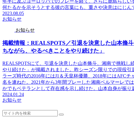
年半に及ぶヨーロッパでのプレーを経て、さらに鹿島らしい
何たるかを示そうとする彼の言葉にも、重さや決意はにじん
2023.08.05
お知らせ
お知らせ
掲載情報：REALSPOTS／引退を決意した山本
ちながら、やるべきことをやり続けた」
REALSPOTSにて、引退を決意した山本脩斗、湘南で挑戦
やり続けた」が掲載されました。昨シーズン限りでの現役引退を
ラーズ時代の2016年にはJ1＆天皇杯優勝、2018年にはAF
名を連ねた。2021年から3年間プレーした湘南ベルマーレ
かでもベテランとして存在感を示し続けた。山本自身が振り
2024.01.24
お知らせ