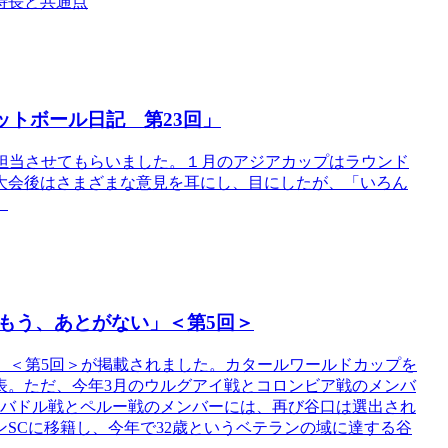
特長と共通点
ットボール日記 第23回」
23回を担当させてもらいました。１月のアジアカップはラウンド
大会後はさまざまな意見を耳にし、目にしたが、「いろん
。
はもう、あとがない」＜第5回＞
たいこと」＜第5回＞が掲載されました。カタールワールドカップを
表。ただ、今年3月のウルグアイ戦とコロンビア戦のメンバ
ルバドル戦とペルー戦のメンバーには、再び谷口は選出され
SCに移籍し、今年で32歳というベテランの域に達する谷