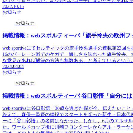
レでどう育ったのか。幼少時代のコーチに聞いたそれぞれの
2022.10.15
お知らせ
お知らせ
掲載情報：webスポルティーバ「旗手怜央の欧州フ
web sportivaにてセルティックの旗手怜央選手の連載第
16のバーレーン戦でのケガで、悔しさを味わった旗手怜央。
な意見があれば解決の方法も無数ある」と考えているという
2024.04.04
お知らせ
お知らせ
掲載情報：webスポルティーバ 谷口彰悟「自分に
web sportivaに谷口彰悟「30歳を過ぎた僕が今、伝え
終えて、森保一監督の続投でスタートを切った新生・日本代
ーに「谷口彰悟」の名前はなかった。しかし、6月のエルサ
た。ワールドカップ後に川崎フロンターレからアル・ラーヤン