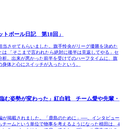
ットボール日記 第18回」
18回を担当させてもらいました。旗手怜央がリーグ優勝を決めた
とは 「そこまで言われたら絶対に後半は見返してやる」セ
分析。出来が悪かった前半を受けてのハーフタイムに、旗
の身体と心にスイッチが入ったという。
に臨む姿勢が変わった」紅白戦 チーム愛や先輩・
ュー後編が掲載されました。「鹿島のために」──。インタビュー
もチームという単位で物事を考えるようになった植田は、4