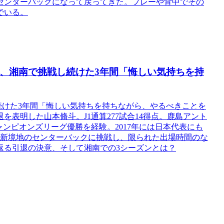
センターバックになって戻ってきた。プレーや背中でその
でいる。
脩斗、湘南で挑戦し続けた3年間「悔しい気持ちを持
し続けた3年間「悔しい気持ちを持ちながら、やるべきことを
表明した山本脩斗。J1通算277試合14得点。鹿島アント
Cチャンピオンズリーグ優勝を経験。2017年には日本代表にも
では新境地のセンターバックに挑戦し、限られた出場時間のな
返る引退の決意、そして湘南での3シーズンとは？