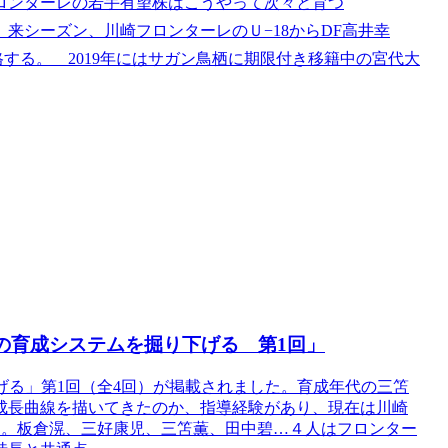
ロンターレの若手有望株はこうやって次々と育つ
来シーズン、川崎フロンターレのＵ−18からDF高井幸
する。 2019年にはサガン鳥栖に期限付き移籍中の宮代大
の育成システムを掘り下げる 第1回」
掘り下げる」第1回（全4回）が掲載されました。育成年代の三笘
成長曲線を描いてきたのか、指導経験があり、現在は川崎
ー。板倉滉、三好康児、三笘薫、田中碧…４人はフロンター