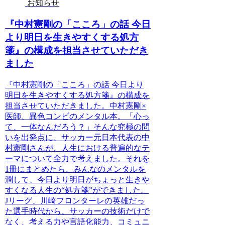
お知らせ
『中村憲剛の「こころ」の話 今日
より明日を生きやすくする処方
箋』の構成を担当させていただき
ました
『中村憲剛の「こころ」の話 今日より
明日を生きやすくする処方箋』の構成を
担当させていただきました。中村憲剛×
医師、異色コンビのメンタル本。「心っ
て、一体なんだろう？」そんな究極の問
いを出発点に、サッカー元日本代表の中
村憲剛さんが、人生における普遍的なテ
ーマについて全力で考えました。それを
1冊にまとめたら、みんなのメンタルを
潤して、今日より明日がちょっと生きや
すくなる人生の“処方箋”ができました。
Jリーグ、川崎フロンターレの英雄だっ
た選手時代から、サッカーの技術だけで
なく、考える力や言語化能力、コミュニ