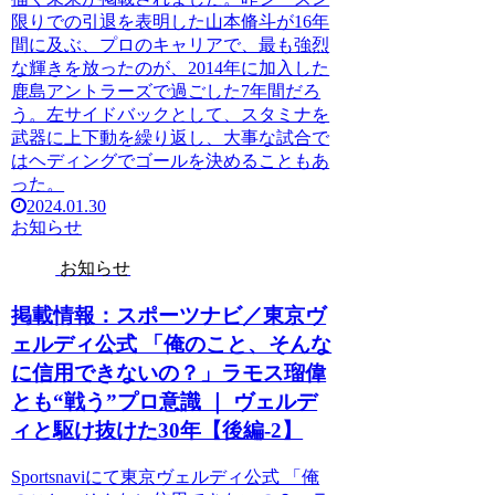
限りでの引退を表明した山本脩斗が16年
間に及ぶ、プロのキャリアで、最も強烈
な輝きを放ったのが、2014年に加入した
鹿島アントラーズで過ごした7年間だろ
う。左サイドバックとして、スタミナを
武器に上下動を繰り返し、大事な試合で
はヘディングでゴールを決めることもあ
った。
2024.01.30
お知らせ
お知らせ
掲載情報：スポーツナビ／東京ヴ
ェルディ公式 「俺のこと、そんな
に信用できないの？」ラモス瑠偉
とも“戦う”プロ意識 ｜ ヴェルデ
ィと駆け抜けた30年【後編-2】
Sportsnaviにて東京ヴェルディ公式 「俺