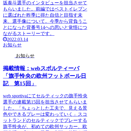
坂泰斗選手のインタビューを担当させて
もらいました。前編ではベストイレブン
に選ばれた昨季に得た自信と目指す未
来、選手像について。今季から背負うこ
とになった背番号14への思いと覚悟につ
ながるストーリーです。
2022.03.14
お知らせ
お知らせ
掲載情報：webスポルティーバ
「旗手怜央の欧州フットボール日
記 第15回」
web sportivaにてセルティックの旗手怜央
選手の連載第15回を担当させてもらいま
した。「ちょっとした工夫で、見える景
色やできるプレーは変わっていく」スコ
ットランドのセルティックでプレーする
旗手怜央が、初めての欧州サッカー、欧