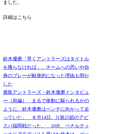
ました。
詳細はこちら
鈴木優磨「早くアントラーズはタイトル
を獲らなければ」。チームへの思いや自
身のプレーが献身的になった理由も明か
した
鹿島アントラーズ・鈴木優磨インタビュ
ー（前編） まるで衝動に駆られるかの
ように、鈴木優磨はベンチに向かって走
っていた。 ８月14日、J1第25節のアビ
スパ福岡戦だった。 10分、ペナルティ