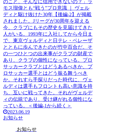
のこと、そんなに信用できないの？」ラ
モス瑠偉とも“戦う”プロ意識 ｜ ヴェル
ディと駆け抜けた30年【後編-2】が掲載
されました。Jリーグが30周年を迎える
今、クラブにもその歴史を見届けてきた
人がいる。1993年に入社してから今日ま
で、東京ヴェルディと日テレ・ベレーザ
とともに歩んできたのが竹中百合だ。そ
の一つひとつの出来事がクラブの財産で
あり、クラブの個性になっている。プロ
サッカークラブとはどうあるべきか、プ
ロサッカー選手とはどう振る舞うべき
か。それすら手探りだった時代に、ヴェ
ルディは選手もフロントも高い意識を持
ち、互いに戦ってきた。それがヴェルデ
ィの伝統であり、受け継がれる個性にな
っている。＜後編-1から続く＞
2023.06.19
お知らせ
お知らせ